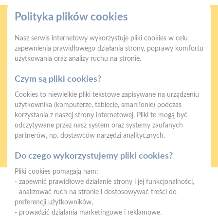
Polityka plików cookies
Nasz serwis internetowy wykorzystuje pliki cookies w celu
zapewnienia prawidłowego działania strony, poprawy komfortu
użytkowania oraz analizy ruchu na stronie.
Gwarancja jakości
Zakupy w systemie
naszych produktów
ratalnym
Czym są pliki cookies?
Cookies to niewielkie pliki tekstowe zapisywane na urządzeniu
użytkownika (komputerze, tablecie, smartfonie) podczas
korzystania z naszej strony internetowej. Pliki te mogą być
odczytywane przez nasz system oraz systemy zaufanych
partnerów, np. dostawców narzędzi analitycznych.
Oferujemy zakupy
Zakupy
telefoniczne
na terenie całej Polski
Do czego wykorzystujemy pliki cookies?
Pliki cookies pomagają nam:
- zapewnić prawidłowe działanie strony i jej funkcjonalności,
Mrówka Iława
- analizować ruch na stronie i dostosowywać treści do
Nowa Wieś ul. Platynowa 5, 14-200 Iława
preferencji użytkowników,
- prowadzić działania marketingowe i reklamowe.