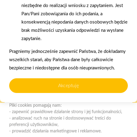
niezbędne do realizacji wniosku z zapytaniem. Jest
Polityka plików cookies
Pan/Pani zobowiązania do ich podania, a
Nasz serwis internetowy wykorzystuje pliki cookies w celu
konsekwencją niepodania danych osobowych będzie
zapewnienia prawidłowego działania strony, poprawy komfortu
brak możliwości uzyskania odpowiedzi na wysłane
użytkowania oraz analizy ruchu na stronie.
Gwarancja jakości
Zakupy w systemie
zapytanie.
naszych produktów
ratalnym
Czym są pliki cookies?
Pragniemy jednocześnie zapewnić Państwa, że dokładamy
Cookies to niewielkie pliki tekstowe zapisywane na urządzeniu
wszelkich starań, aby Państwa dane były całkowicie
użytkownika (komputerze, tablecie, smartfonie) podczas
bezpieczne i niedostępne dla osób nieuprawnionych.
korzystania z naszej strony internetowej. Pliki te mogą być
odczytywane przez nasz system oraz systemy zaufanych
partnerów, np. dostawców narzędzi analitycznych.
Oferujemy zakupy
Zakupy
Akceptuję
telefoniczne
na terenie całej Polski
Do czego wykorzystujemy pliki cookies?
Pliki cookies pomagają nam:
- zapewnić prawidłowe działanie strony i jej funkcjonalności,
Mrówka Iława
- analizować ruch na stronie i dostosowywać treści do
Nowa Wieś ul. Platynowa 5, 14-200 Iława
preferencji użytkowników,
- prowadzić działania marketingowe i reklamowe.