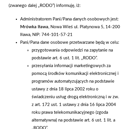
zaprezentowało bogatą ofertę nie tylko materiałów i usług
(zwanego dalej „RODO”) informuję, iż:
budowlanych, ale również urządzeń elektroenergetycznych,
Administratorem Pani/Pana danych osobowych jest:
gazowych i ciepłowniczych. Z bogatą ofertą wystąpiły również
Mrówka Iława
, Nowa Wieś ul. Platynowa 5, 14-200
spółdzielnie mieszkaniowe, developerzy, banki proponujące
Iława, NIP: 744-101-57-21
ciekawą ofertę kredytów mieszkaniowych. Grupę PSB
Pani/Pana dane osobowe przetwarzane będą w celu:
reprezentowała firma z Lublina PT JUNIOR , która tradycyjnie
przygotowania odpowiedzi na zapytanie na
oprócz swojej oferty handlowej i jesiennej Promocji PSB
podstawie art. 6 ust. 1 lit. „RODO”.
przedstawiała klientom program "Buduj Dom z PSB" połączony
przesyłania informacji marketingowych za
z programem lojalnościowym "Budujacy Bonus". Klienci mogli
pomocą środków komunikacji elektronicznej i
zapoznać się na stoisku z przygotowaną ofertą targową lub
programów automatyzujących na podstawie
skorzystać z zaproszenia do siedziby firmy już po zakończeniu
ustawy z dnia 18 lipca 2002 roku o
targów.
świadczeniu usług drogą elektroniczną i w zw.
z art. 172 ust. 1 ustawy z dnia 16 lipca 2004
AKTUALNOŚCI
roku prawa telekomunikacyjnego (zgoda
alternatywna) na podstawie art. 6 ust. 1 lit. a
„RODO”.