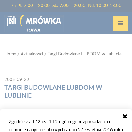
Pn-Pt: 7:00 – 20:00
Sb: 7:00 – 20:00
Nd: 10:00-18:00
Home
/
Aktualności
/
Targi Budowlane LUBDOM w Lublinie
2005-09-22
TARGI BUDOWLANE LUBDOM W
LUBLINIE
W dniach 23 - 25.09.2005 r. odbyły się w Lublinie Targi
Budowlane - LUBDOM - jesień 2005 i VIII Lubelskie Targi
Zgodnie z art.13 ust 1 i 2 ogólnego rozporządzenia o
Energetyczne. Ponad 100 wystawców z regionu oraz zagranicy
ochronie danych osobowych z dnia 27 kwietnia 2016 roku