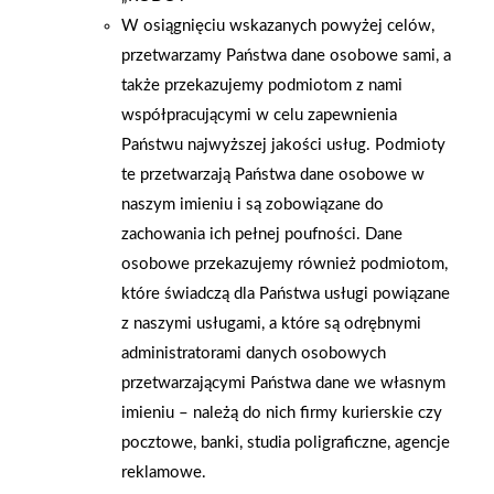
W osiągnięciu wskazanych powyżej celów,
przetwarzamy Państwa dane osobowe sami, a
także przekazujemy podmiotom z nami
współpracującymi w celu zapewnienia
Państwu najwyższej jakości usług. Podmioty
te przetwarzają Państwa dane osobowe w
naszym imieniu i są zobowiązane do
zachowania ich pełnej poufności. Dane
osobowe przekazujemy również podmiotom,
które świadczą dla Państwa usługi powiązane
z naszymi usługami, a które są odrębnymi
2026-01-15
2026-01-12
administratorami danych osobowych
Grupa PSB Handel S.A.
Zacisze S.A. dołącza do
przetwarzającymi Państwa dane we własnym
gra z WOŚP. Powstała
Grupy PSB. Sieć kończy
imieniu – należą do nich firmy kurierskie czy
firmowa eSkarbonka na
rok strategicznym
pocztowe, banki, studia poligraficzne, agencje
rzecz gastroenterologii
otwarciem po
reklamowe.
dziecięcej
rebrandingu