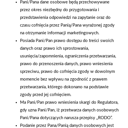
Pani/Pana dane osobowe będą przechowywane
przez okres niezbędny do przygotowania i
przedstawienia odpowiedzi na zapytanie oraz do
czasu cofnięcia przez Panią/Pana wyrażonej zgody
na otrzymanie informacji marketingowych.
Posiada Pani/Pan prawo dostępu do treści swoich
danych oraz prawo ich sprostowania,
usunięcia/zapomnienia, ograniczenia przetwarzania,
prawo do przenoszenia danych, prawo wniesienia
sprzeciwu, prawo do cofnięcia zgody w dowolnym
momencie bez wpływu na zgodność z prawem
przetwarzania, którego dokonano na podstawie
zgody przed jej cofnięciem.
2025-12-31
Ma Pani/Pan prawo wniesienia skargi do Regulatora,
Otwarcie sklepu PSB
gdy uzna Pani/Pan, iż przetwarza danych osobowych
Mrówka w Wyrzysku
Pani/Pana dotyczących narusza przepisy „RODO”.
Podanie przez Pana/Panią danych osobowych jest