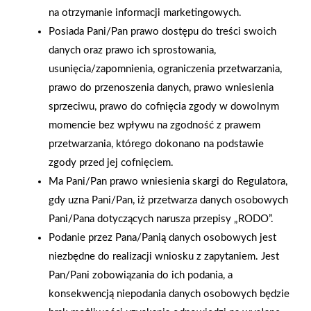
na otrzymanie informacji marketingowych.
Posiada Pani/Pan prawo dostępu do treści swoich
danych oraz prawo ich sprostowania,
usunięcia/zapomnienia, ograniczenia przetwarzania,
2026-01-15
2026-01-12
prawo do przenoszenia danych, prawo wniesienia
Grupa PSB Handel S.A.
Zacisze S.A. dołącza do
sprzeciwu, prawo do cofnięcia zgody w dowolnym
gra z WOŚP. Powstała
Grupy PSB. Sieć kończy
momencie bez wpływu na zgodność z prawem
firmowa eSkarbonka na
rok strategicznym
przetwarzania, którego dokonano na podstawie
rzecz gastroenterologii
otwarciem po
zgody przed jej cofnięciem.
dziecięcej
rebrandingu
Ma Pani/Pan prawo wniesienia skargi do Regulatora,
gdy uzna Pani/Pan, iż przetwarza danych osobowych
Pani/Pana dotyczących narusza przepisy „RODO”.
Podanie przez Pana/Panią danych osobowych jest
niezbędne do realizacji wniosku z zapytaniem. Jest
Pan/Pani zobowiązania do ich podania, a
konsekwencją niepodania danych osobowych będzie