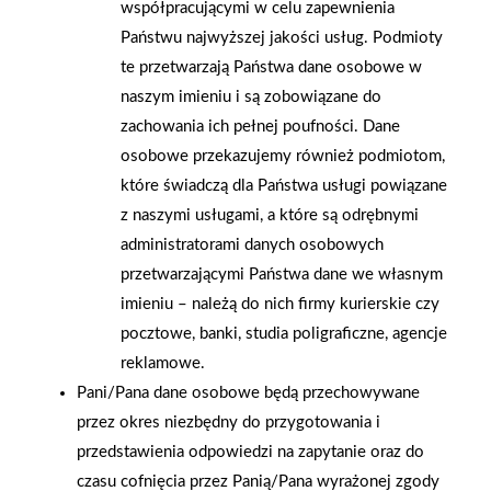
współpracującymi w celu zapewnienia
współpracę oraz wsparcie, które miało istotny wpływ na
Państwu najwyższej jakości usług. Podmioty
rozwój naszej firmy. Z dumą patrzymy na nasze osiągnięcia i z
te przetwarzają Państwa dane osobowe w
optymizmem wchodzimy w kolejne lata działalności — gotowi
naszym imieniu i są zobowiązane do
stawiać czoła nowym wyzwaniom oraz dalej budować silną
zachowania ich pełnej poufności. Dane
pozycję na lokalnym rynku materiałów budowlanych.
osobowe przekazujemy również podmiotom,
które świadczą dla Państwa usługi powiązane
AKTUALNOŚCI
z naszymi usługami, a które są odrębnymi
administratorami danych osobowych
przetwarzającymi Państwa dane we własnym
imieniu – należą do nich firmy kurierskie czy
pocztowe, banki, studia poligraficzne, agencje
reklamowe.
Pani/Pana dane osobowe będą przechowywane
przez okres niezbędny do przygotowania i
przedstawienia odpowiedzi na zapytanie oraz do
czasu cofnięcia przez Panią/Pana wyrażonej zgody