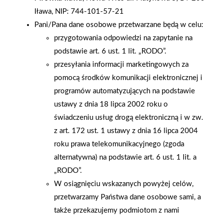
Iława, NIP: 744-101-57-21
niezwykle ważnym i symbolicznym podkreśleniem roli, jaką
Pani/Pana dane osobowe przetwarzane będą w celu:
firma OLMAR odgrywa w lokalnym środowisku oraz w rozwoju
przygotowania odpowiedzi na zapytanie na
gospodarczym regionu. W obchodach uczestniczyli również
podstawie art. 6 ust. 1 lit. „RODO”.
nasi wieloletni partnerzy handlowi, w tym przedstawiciele m.in
przesyłania informacji marketingowych za
firm: Fakro, Baumit, Velux, MDM, Selena, Galeco, Xella oraz
pomocą środków komunikacji elektronicznej i
Bruk-Bet . Ich obecność była dla nas wyjątkowym zaszczytem i
programów automatyzujących na podstawie
potwierdzeniem wartości wieloletniej, stabilnej współpracy.
ustawy z dnia 18 lipca 2002 roku o
Wieczór obfitował w liczne atrakcje, które nadały wydarzeniu
świadczeniu usług drogą elektroniczną i w zw.
wyjątkowy klimat. Goście mogli podziwiać pokaz laserowy ,
z art. 172 ust. 1 ustawy z dnia 16 lipca 2004
wziąć udział w zabawie w stylu kasynowym oraz przeżyć
roku prawa telekomunikacyjnego (zgoda
spektakularne wniesienie jubileuszowego tortu , które
alternatywna) na podstawie art. 6 ust. 1 lit. a
wywołało duże poruszenie i aplauz na sali. Atmosfera była
„RODO”.
pełna radości, integracji i wspólnego świętowania. Obchody
W osiągnięciu wskazanych powyżej celów,
30-lecia były dla nas nie tylko podsumowaniem
przetwarzamy Państwa dane osobowe sami, a
dotychczasowej działalności, lecz także momentem refleksji
także przekazujemy podmiotom z nami
nad przyszłością. Dziękujemy Grupie PSB za wieloletnią