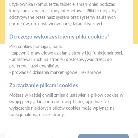
użytkownika (komputerze, tablecie, smartfonie) podczas
korzystania z naszej strony internetowej. Pliki te mogą być
odczytywane przez nasz system oraz systemy zaufanych
partnerów, np. dostawców narzędzi analitycznych.
Oferujemy zakupy
Zakupy
telefoniczne
na terenie całej Polski
Do czego wykorzystujemy pliki cookies?
Pliki cookies pomagają nam:
- zapewnić prawidłowe działanie strony i jej funkcjonalności,
Mrówka Iława
- analizować ruch na stronie i dostosowywać treści do
Nowa Wieś ul. Platynowa 5, 14-200 Iława
preferencji użytkowników,
- prowadzić działania marketingowe i reklamowe.
Telefon:
512 279 351
E-mail:
mrowka.ilawa@psbmrowka.com.pl
Zarządzanie plikami cookies
Możesz w każdej chwili zmienić ustawienia plików cookies w
NIP:
744-101-57-21
swojej przeglądarce internetowej. Pamiętaj jednak, że
REGON:
510481950
wyłączenie niektórych plików cookies może wpłynąć na
funkcjonalność naszej strony.