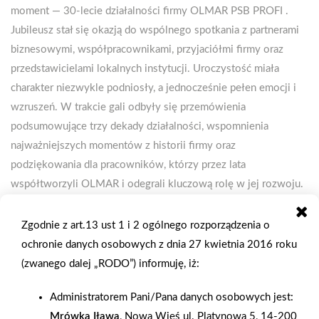
moment — 30-lecie działalności firmy OLMAR PSB PROFI .
Jubileusz stał się okazją do wspólnego spotkania z partnerami
biznesowymi, współpracownikami, przyjaciółmi firmy oraz
przedstawicielami lokalnych instytucji. Uroczystość miała
charakter niezwykle podniosły, a jednocześnie pełen emocji i
wzruszeń. W trakcie gali odbyły się przemówienia
podsumowujące trzy dekady działalności, wspomnienia
najważniejszych momentów z historii firmy oraz
podziękowania dla pracowników, którzy przez lata
współtworzyli OLMAR i odegrali kluczową rolę w jej rozwoju.
Z wielką radością gościliśmy również przedstawicieli Grupy
PSB — Członka Zarządu, pana Grzegorza Filipka oraz
Zgodnie z art.13 ust 1 i 2 ogólnego rozporządzenia o
Kierownika Regionu, pana Michała Śniocha , którzy swoją
ochronie danych osobowych z dnia 27 kwietnia 2016 roku
obecnością podkreślili rangę wydarzenia, a także naszą
(zwanego dalej „RODO”) informuję, iż:
wieloletnią współpracę w ramach systemu PSB. Swoją
Administratorem Pani/Pana danych osobowych jest:
obecnością uroczystość zaszczycił także Starosta Powiatu
Mrówka Iława
, Nowa Wieś ul. Platynowa 5, 14-200
Chrzanowskiego, pan Bartłomiej Gębala , co było dla nas