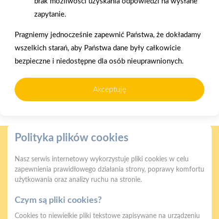
brak możliwości uzyskania odpowiedzi na wysłane
zapytanie.
Pragniemy jednocześnie zapewnić Państwa, że dokładamy
wszelkich starań, aby Państwa dane były całkowicie
bezpieczne i niedostępne dla osób nieuprawnionych.
2025-12-31
Akceptuję
Otwarcie sklepu PSB
Mrówka w Wyrzysku
Polityka plików cookies
Nasz serwis internetowy wykorzystuje pliki cookies w celu
zapewnienia prawidłowego działania strony, poprawy komfortu
użytkowania oraz analizy ruchu na stronie.
Gwarancja jakości
Zakupy w systemie
naszych produktów
ratalnym
Czym są pliki cookies?
Cookies to niewielkie pliki tekstowe zapisywane na urządzeniu